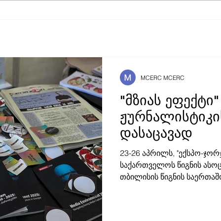
ინფორმაციისა და
202
დემოკრატიის ფორუმის
კვლ
სამოქალაქო საზოგადოების
კოალიციასთან
თანამშრომლობა
MCERC MCERC
"მზიას ეფექტი"
ჟურნალისტიკი
დასაცავად
23-26 აპრილს, "ექსპო-ჯორჯ
საქართველოს წიგნის ასოც
თბილისის წიგნის საერთა
გაიმართა. "წლევანდელი 
თავისი მასშტაბითა და კო
გამომცემლები ერთიანედბი