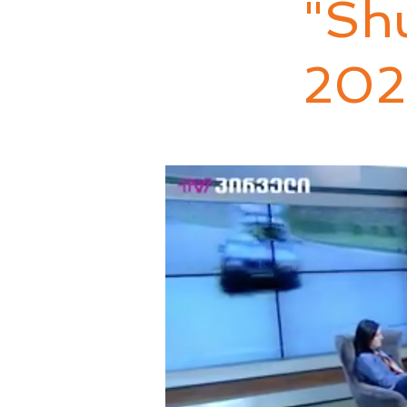
"Shu
202