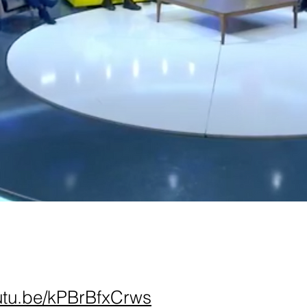
outu.be/kPBrBfxCrws