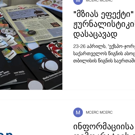
MCERC MCERC
"მზიას ეფექტი"
ჟურნალისტიკი
დასაცავად
23-26 აპრილს, "ექსპო-ჯორჯ
საქართველოს წიგნის ასოც
თბილისის წიგნის საერთა
გაიმართა. "წლევანდელი 
თავისი მასშტაბითა და კო
გამომცემლები ერთიანედბი
თავისუფლების დასაცავად,
გზავნილია" - ნათქვამია წი
განცხადებაში. წიგნის ბაზ
"სინათლე მედიას", , რომ
MCERC MCERC
ონლაინ-მედია გამომცემლ
ინფორმაციისა