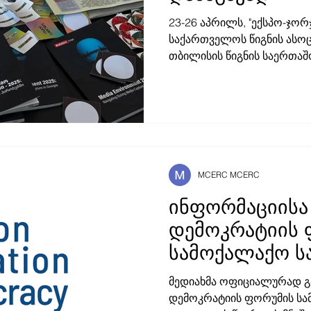
23-26 აპრილს, "ექსპო-ჯორჯ
საქართველოს წიგნის ასოც
თბილისის წიგნის საერთა
გაიმართა. "წლევანდელი 
თავისი მასშტაბითა და კო
გამომცემლები ერთიანედბი
თავისუფლების დასაცავად,
გზავნილია" - ნათქვამია წი
განცხადებაში. წიგნის ბაზ
"სინათლე მედიას", , რომ
MCERC MCERC
ონლაინ-მედია გამომცემლ
ინფორმაციისა
დემოკრატიის 
სამოქალაქო ს
კოალიციასთა
მედიახმა ოფიციალურად გ
თანამშრომლო
დემოკრატიის ფორუმის სამოქალაქო საზოგადოების