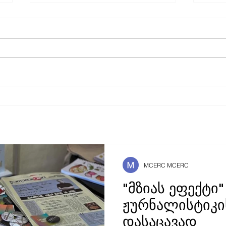
ინფორმაციისა და
202
დემოკრატიის ფორუმის
კვლ
სამოქალაქო საზოგადოების
კოალიციასთან
თანამშრომლობა
MCERC MCERC
"მზიას ეფექტი"
ჟურნალისტიკი
დასაცავად