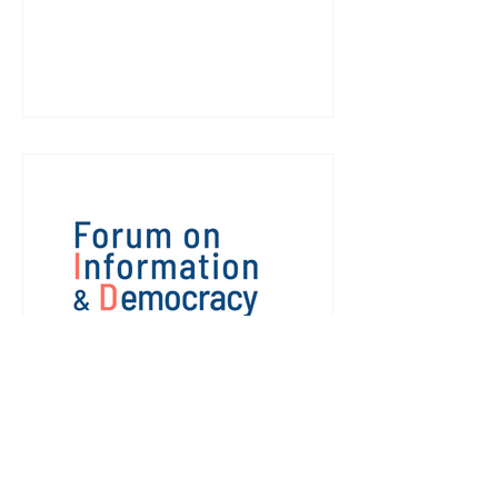
თბილისის წიგნის საერთაშორისო
ბაზრობა 2026 გაიმართა.
"წლევანდელი ბაზრობა
გამორჩეულია თავისი მასშტაბითა
და კონცეპციით. დამოუკიდებელი
გამომცემლები ერთიანედბიან
სიტყვისა და გამოხატვის
თავისუფლების დასაცავად, რაც
ჩვენი მთავარი გზავნილია" -
ნათქვამია წიგნის ასოციაციის
განცხადებაში. წიგნის ბაზრობის
სივრცე დაეთმო "სინათლე მედიას", ,
რომელიც დამოუკიდებელი
ონლაინ-მედია გამომცემლების
დასახმარებლად
MCERC MCERC
ინფორმაციისა და