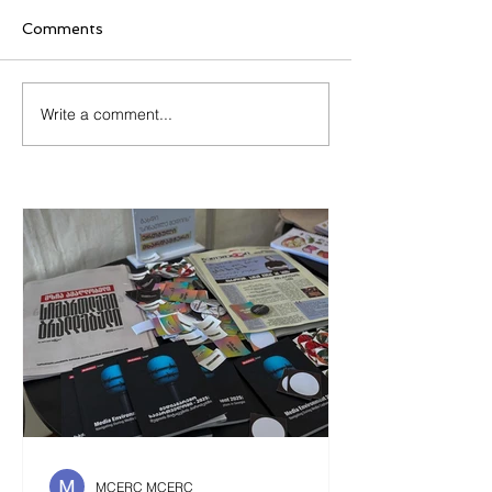
Comments
Write a comment...
ინფორმაციისა და
2024 წლის
დემოკრატიის ფორუმის
მედიაგარემოს 
სამოქალაქო
გამოქვეყნდა
საზოგადოების
კოალიციასთან
თანამშრომლობა
MCERC MCERC