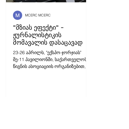
MCERC MCERC
"მზიას ეფექტი" -
ჟურნალისტიკის
მომავალის დასაცავად
23-26 აპრილს, "ექსპო-ჯორჯიას"
მე-11 პავილიონში, საქართველოს
წიგნის ასოციაციის ორგანიზებით,
თბილისის წიგნის საერთაშორისო
ბაზრობა 2026 გაიმართა.
"წლევანდელი ბაზრობა
გამორჩეულია თავისი მასშტაბითა
და კონცეპციით. დამოუკიდებელი
გამომცემლები ერთიანედბიან
სიტყვისა და გამოხატვის
თავისუფლების დასაცავად, რაც
ჩვენი მთავარი გზავნილია" -